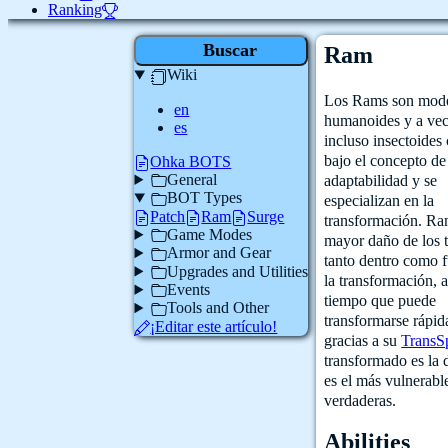
Ranking
Buscar
Ram
Wiki
Los Rams son mod
en
humanoides y a ve
es
incluso insectoides
bajo el concepto de
Ohka BOTS
General
adaptabilidad y se
BOT Types
especializan en la
Patch
Ram
Surge
transformación. Ram
Game Modes
mayor daño de los t
Armor and Gear
tanto dentro como f
Upgrades and Utilities
la transformación, 
Events
tiempo que puede
Tools and Other
transformarse rápi
¡Editar este artículo!
gracias a su
TransS
transformado es la 
es el más vulnerabl
verdaderas.
Abilities