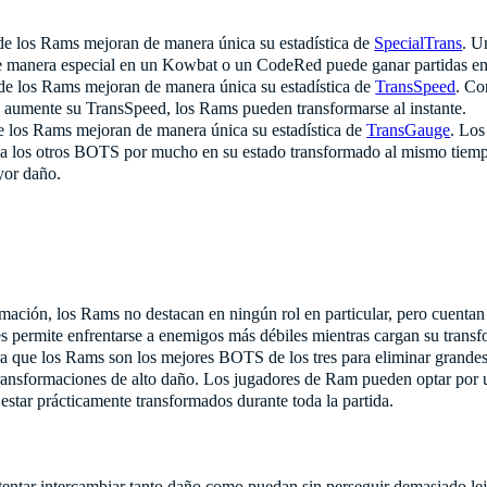
de los Rams mejoran de manera única su estadística de
SpecialTrans
. U
e manera especial en un Kowbat o un CodeRed puede ganar partidas ente
de los Rams mejoran de manera única su estadística de
TransSpeed
. Co
e aumente su TransSpeed, los Rams pueden transformarse al instante.
e los Rams mejoran de manera única su estadística de
TransGauge
. Lo
a los otros BOTS por mucho en su estado transformado al mismo tiem
ayor daño.
rmación, los Rams no destacan en ningún rol en particular, pero cuentan
es permite enfrentarse a enemigos más débiles mientras cargan su trans
ra que los Rams son los mejores BOTS de los tres para eliminar grande
ransformaciones de alto daño. Los jugadores de Ram pueden optar por u
estar prácticamente transformados durante toda la partida.
ntar intercambiar tanto daño como puedan sin perseguir demasiado lejo