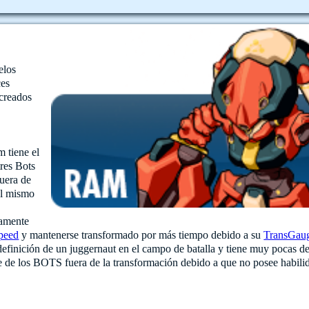
elos
ces
 creados
 tiene el
res Bots
uera de
al mismo
damente
peed
y mantenerse transformado por más tiempo debido a su
TransGau
definición de un juggernaut en el campo de batalla y tiene muy pocas de
e de los BOTS fuera de la transformación debido a que no posee habili