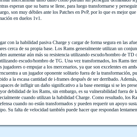
tras esperan que su barra se llene, para luego transformarse y perseguir
rgo, son muy débiles ante los Patches en PvP, por lo que es mejor que 
rmación en duelos 1v1.
ar con la habilidad pasiva Charge y cargar de forma segura en las afue
ilares cerca de su propia base. Los Rams generalmente utilizan un conj
den aumentar aún más su resistencia utilizando escudo/hombro de TD 
 utilizando escudo/hombro de TG. Una vez transformados, los Rams tien
ros jugadores o empujar a los mercenarios, ya que son excelentes en amba
cuentra a un jugador oponente solitario fuera de la transformación, p
ido a la escasa cantidad de i-frames después de ser derribado. Además
paces de infligir un daño significativo a la base enemiga si se les prese
or debilidad de los Rams, sin embargo, es su vulnerabilidad fuera de l
ecialmente cuando utilizan la habilidad Charge. Como resultado, los 
defensa cuando no están transformados y pueden requerir un apoyo susta
po. Su falta de velocidad también puede hacer que respondan lentament