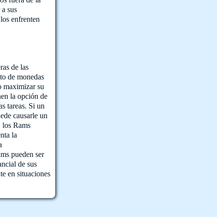
 a sus
los enfrenten
ras de las
unto de monedas
o maximizar su
en la opción de
s tareas. Si un
uede causarle un
, los Rams
nta la
a
Rams pueden ser
ncial de sus
e en situaciones