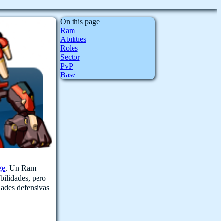
On this page
Ram
Abilities
Roles
Sector
PvP
Base
ge
. Un Ram
bilidades, pero
dades defensivas