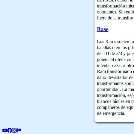
transformación mien
oponentes. Sin emba
fuera de la transfo
Base
Los Rams suelen jug
batallas o en los p
de TD de 3/3 y pue
potencial ofensivo
intentar cazar a ot
Ram transformado en
daño devastador deb
transformados son ca
oportunidad. La may
transformación, esp
blancos fáciles en 
compañeros de equi
de emergencia.