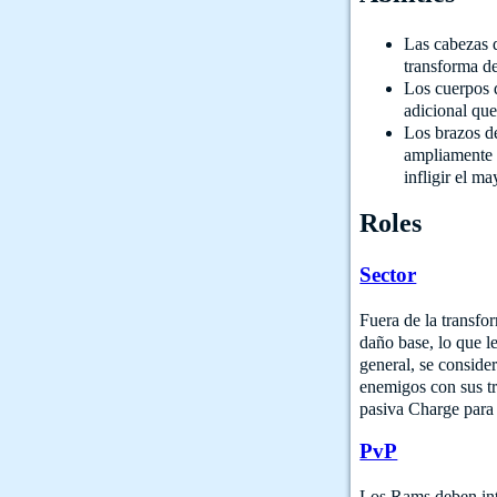
Las cabezas 
transforma d
Los cuerpos 
adicional qu
Los brazos d
ampliamente 
infligir el m
Roles
Sector
Fuera de la transfo
daño base, lo que l
general, se conside
enemigos con sus t
pasiva Charge para 
PvP
Los Rams deben inte