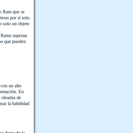
n Ram que se
ras por sí solo.
n solo un objeto
s Rams superan
po que pueden
 con un alto
formación. En
s oleadas de
sar la habilidad
s fuera de la