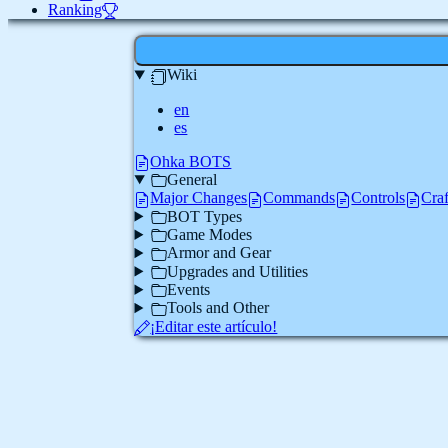
Ranking
Wiki
en
es
Ohka BOTS
General
Major Changes
Commands
Controls
Cra
BOT Types
Game Modes
Armor and Gear
Upgrades and Utilities
Events
Tools and Other
¡Editar este artículo!