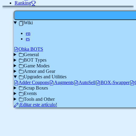
Ranking
Wiki
en
es
Ohka BOTS
General
BOT Types
Game Modes
Armor and Gear
Upgrades and Utilities
Adder Coupons
Augments
AutoSell
BOX-Swapper
Scrap Boxes
Events
Tools and Other
¡Editar este artículo!