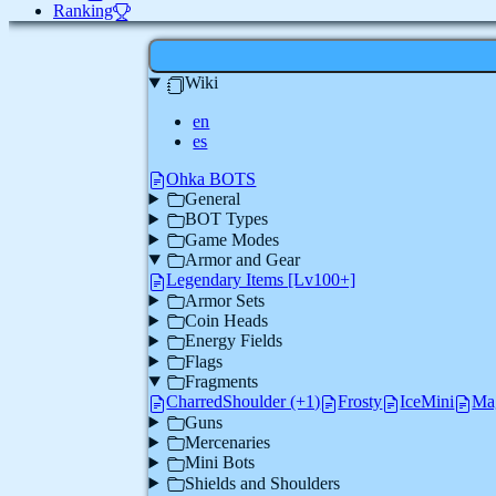
Ranking
Wiki
en
es
Ohka BOTS
General
BOT Types
Game Modes
Armor and Gear
Legendary Items [Lv100+]
Armor Sets
Coin Heads
Energy Fields
Flags
Fragments
CharredShoulder (+1)
Frosty
IceMini
Ma
Guns
Mercenaries
Mini Bots
Shields and Shoulders