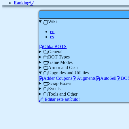
Ranking
Wiki
en
es
Ohka BOTS
General
BOT Types
Game Modes
Armor and Gear
Upgrades and Utilities
Adder Coupons
Augments
AutoSell
BOX
Scrap Boxes
Events
Tools and Other
¡Editar este artículo!