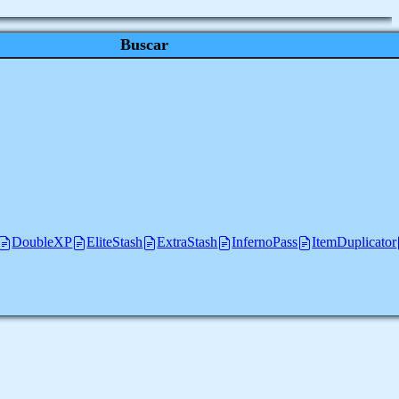
Buscar
DoubleXP
EliteStash
ExtraStash
InfernoPass
ItemDuplicator