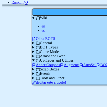
Ranking
Wiki
en
es
Ohka BOTS
General
BOT Types
Game Modes
Armor and Gear
Upgrades and Utilities
Adder Coupons
Augments
AutoSell
BOX
Scrap Boxes
Events
Tools and Other
¡Editar este artículo!