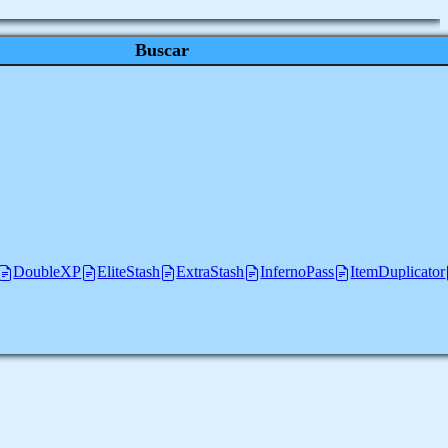
Buscar
DoubleXP
EliteStash
ExtraStash
InfernoPass
ItemDuplicator