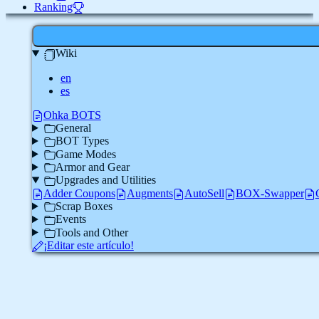
Ranking
Wiki
en
es
Ohka BOTS
General
BOT Types
Game Modes
Armor and Gear
Upgrades and Utilities
Adder Coupons
Augments
AutoSell
BOX-Swapper
Scrap Boxes
Events
Tools and Other
¡Editar este artículo!