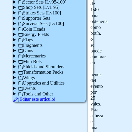
Sector Sets [Lv95-100]
de
Shop Sets [Lv1-95]
1/40
Strikes Sets [Lv100]
para
Supporter Sets
obtenerla
Survival Sets [Lv100]
como
Coin Heads
botín,
Energy Fields
o
Flags
se
Fragments
Guns
puede
Mercenaries
comprar
Mini Bots
en
Shields and Shoulders
la
Transformation Packs
tienda
Wings
del
Upgrades and Utilities
evento
Events
por
Tools and Other
25
¡Editar este artículo!
vales.
Esta
cabeza
es
una