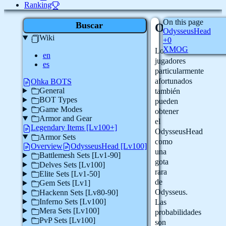
Ranking
On this page
Buscar
OdysseusHea
OdysseusHead
Wiki
+0
XMOG
Los
en
jugadores
es
particularmente
afortunados
Ohka BOTS
General
también
BOT Types
pueden
Game Modes
obtener
Armor and Gear
el
Legendary Items [Lv100+]
OdysseusHead
Armor Sets
como
Overview
OdysseusHead [Lv100]
una
Battlemesh Sets [Lv1-90]
gota
Delves Sets [Lv100]
rara
Elite Sets [Lv1-50]
de
Gem Sets [Lv1]
Odysseus.
Hackenn Sets [Lv80-90]
Inferno Sets [Lv100]
Las
Mera Sets [Lv100]
probabilidades
PvP Sets [Lv100]
son