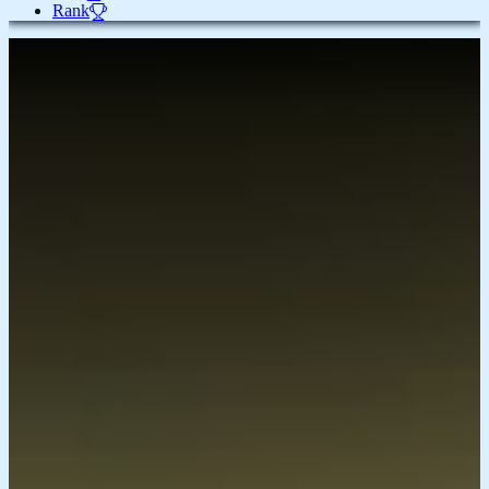
Rank
Play