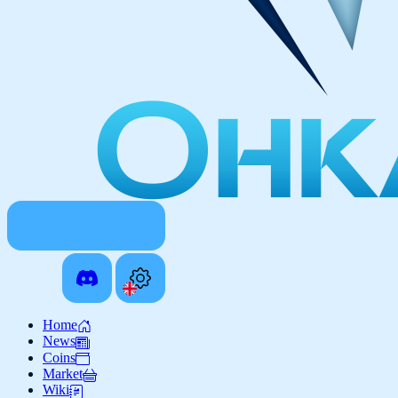
Home
News
Coins
Market
Wiki